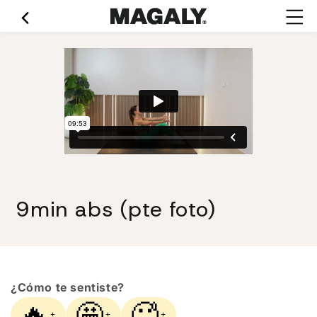
Ir
directamente
al contenido
9min abs (pte foto)
¿Cómo te sentiste?
🔥
🤩
🥵
+
+
+