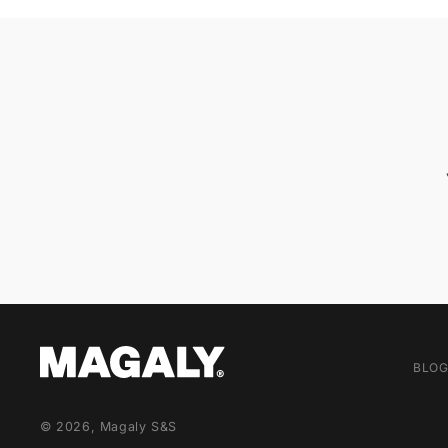
BLO
© 2026,
Magaly S&S