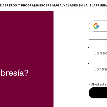
SÍAS
RETOS Y PROGRAMAS
SOBRE MAGALY
CLASES EN LA ISLA
PRUEB
Correo
Contr
bresía?
¿Olvidaste