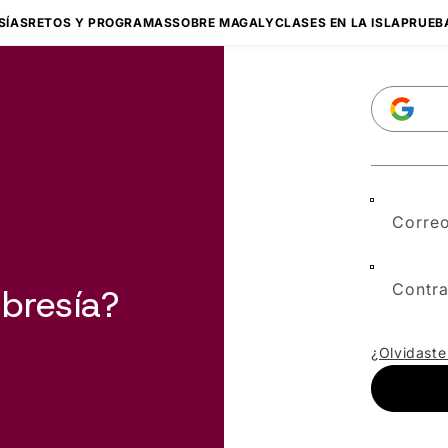
SÍAS
RETOS Y PROGRAMAS
SOBRE MAGALY
CLASES EN LA ISLA
PRUEB
Correo
Contr
bresía?
¿Olvidaste