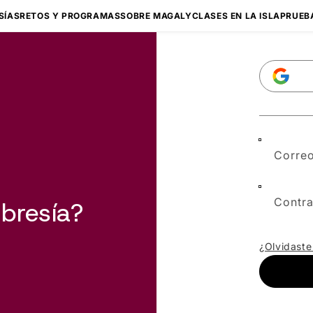
SÍAS
RETOS Y PROGRAMAS
SOBRE MAGALY
CLASES EN LA ISLA
PRUEB
Correo
Contr
bresía?
¿Olvidaste