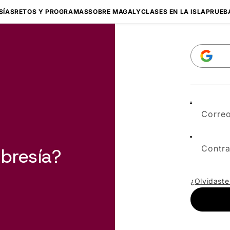
SÍAS
RETOS Y PROGRAMAS
SOBRE MAGALY
CLASES EN LA ISLA
PRUEB
Correo
Contr
bresía?
¿Olvidaste