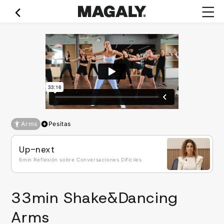
Ir
directamente
al contenido
Arms
Pesitas
Up-next
6min Reflexión sobre Conversaciones Díficiles
33min Shake&Dancing
Arms