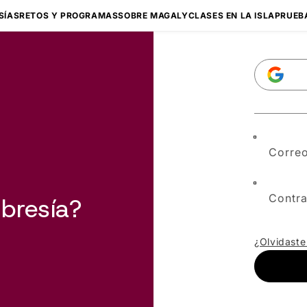
SÍAS
RETOS Y PROGRAMAS
SOBRE MAGALY
CLASES EN LA ISLA
PRUEB
Correo
Contr
bresía?
¿Olvidaste